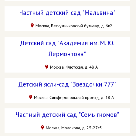
Частный детский сад "Мальвина"
Москва, Бескудниковский бульвар, д. 6к2
Детский сад "Академия им. М. Ю.
Лермонтова"
Москва, Флотская, д. 48 А
Детский ясли-сад "Звездочки 777"
Москва, Симферопольский проезд, д. 18 А
Частный детский сад "Семь гномов"
Москва, Молокова, д. 25-27с3